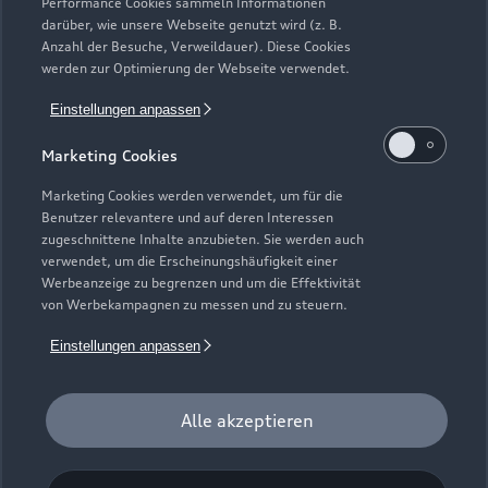
Service & Zubehör
Performance Cookies sammeln Informationen
Neuwagensuche
darüber, wie unsere Webseite genutzt wird (z. B.
Elektromodelle
Anzahl der Besuche, Verweildauer). Diese Cookies
Gebrauchtwagensuche
Support
werden zur Optimierung der Webseite verwendet.
Saisonale Angebote
Plug-in-Hybride
Gebrauchtwagen
Einstellungen anpassen
Audi Services
Über Audi
Kundenservice
Finanzierung
Marketing Cookies
Garantie
Händlersuche
Aktionen & Angebote
Unternehmen
Marketing Cookies werden verwendet, um für die
Audi digital services
Benutzer relevantere und auf deren Interessen
Audi Code
Geschäftskunden
Karriere
zugeschnittene Inhalte anzubieten. Sie werden auch
myAudi
verwendet, um die Erscheinungshäufigkeit einer
Häufige Fragen (FAQ)
Investor Relations
Werbeanzeige zu begrenzen und um die Effektivität
© 2026 AUDI AG. Alle Rechte vorbehalten
von Werbekampagnen zu messen und zu steuern.
Audi Online Beratung
Presse & Media Center
Impressum
Rechtliches
Hinweisgebersystem
Einstellungen anpassen
Online-Terminvereinbarung
Datenschutz
Datenschutzinformation
Cookie-Einstellungen
Servicekontakt
Cookie-Richtlinie
Barrierefreiheit
Audi erleben
Alle akzeptieren
Digital Services Act
EU Data Act
Bordbuch & Bedienungsanleitungen
Newsletter
Verträge kündigen